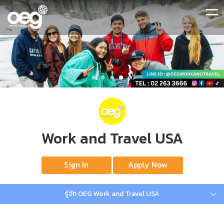
=
Work and Travel USA
Sign In
Apply Now
รู้จัก OEG Work and Travel USA