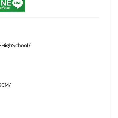
GHighSchool/
GCM/