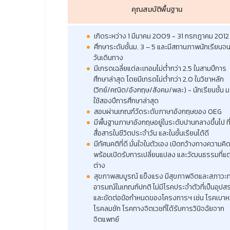
คุณสมบัติพื้นฐาน
เกิดระหว่าง 1 มีนาคม 2009 - 31 กรกฎาคม 201
ศึกษาระดับชั้นม. 3 – 5 และมีสถานภาพนักเรียนจน
วันเดินทาง
มีเกรดเฉลี่ยแต่ละเทอมไม่ต่ำกว่า 2.5 ในสามปีการ
ศึกษาล่าสุด โดยมีเกรดไม่ต่ำกว่า 2.0 ในวิชาหลัก
(วิทย์/คณิต/อังกฤษ/สังคม/พละ) - นักเรียนชั้น ม
ใช้สองปีการศึกษาล่าสุด
สอบผ่านเกณฑ์วัดระดับภาษาอังกฤษของ OEG
มีพื้นฐานภาษาอังกฤษอยู่ในระดับปานกลางขึ้นไป ที่
สื่อสารในชีวิตประจำวัน และในชั้นเรียนได้ดี
มีทัศนคติที่ดี มั่นใจในตัวเอง เปิดกว้างทางความคิ
พร้อมเปิดรับการเปลี่ยนแปลง และวัฒนธรรมที่แ
ต่าง
สุขภาพสมบูรณ์ แข็งแรง มีสุขภาพจิตและสภาวะ
อารมณ์ในเกณฑ์ปกติ ไม่มีโรคประจำตัวที่เป็นอุป
และขัดต่อข้อกำหนดของโครงการฯ เช่น โรคเบา
โรคลมชัก โรคทางจิตเวชที่ได้รับการวินิจฉัยจาก
จิตแพทย์