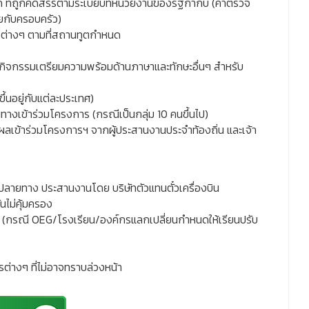
ก ที่ถูกคัดสรรตามระเบียบที่หน่วยงานของรัฐกำกับ (ค่าตรวจ
กับครอบครัว)
ารต่างๆ ตามที่สถานทูตกำหนด
ะกิจกรรมเตรียมความพร้อมด้านภาษาและทักษะอื่นๆ สำหรับ
้นอยู่กับแต่ละประเทศ)
ินทางเข้าร่วมโครงการ (กรณีเป็นกลุ่ม 10 คนขึ้นไป)
ผลเข้าร่วมโครงการฯ จากผู้ประสานงานประจำท้องถิ่น และเจ้า
ศและปลายทาง ประสานงานโดย บริษัทตัวแทนตั๋วเครื่องบิน
ันไม่คุ้มครอง
ศ (กรณี OEG/โรงเรียน/องค์กรแลกเปลี่ยนกำหนดให้เรียนปรับ
รต่างๆ ที่ไม่อาจทราบล่วงหน้า