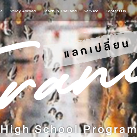
ge
Study Abroad
Teach in Thailand
Service
Contact Us