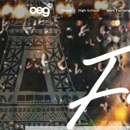
Home
High School
Work Exchan